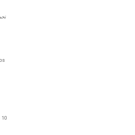
تحميل أح
ht forest mod لنظام التشغيل ios
s 10