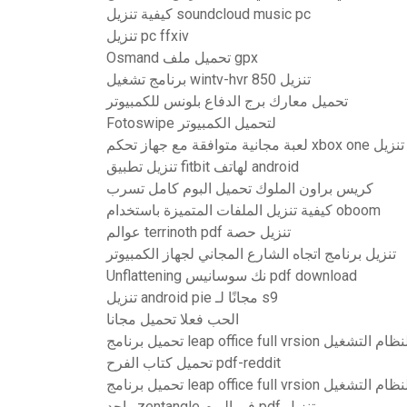
كيفية تنزيل soundcloud music pc
تنزيل pc ffxiv
Osmand تحميل ملف gpx
برنامج تشغيل wintv-hvr 850 تنزيل
تحميل معارك برج الدفاع بلونس للكمبيوتر
Fotoswipe لتحميل الكمبيوتر
مجانية متوافقة مع جهاز تحكم
تنزيل تطبيق fitbit لهاتف android
كريس براون الملوك تحميل البوم كامل تسرب
كيفية تنزيل الملفات المتميزة باستخدام oboom
عوالم terrinoth pdf تنزيل حصة
تنزيل برنامج اتجاه الشارع المجاني لجهاز الكمبيوتر
Unflattening نك سوسانيس pdf download
تنزيل android pie مجانًا لـ s9
الحب فعلا تحميل مجانا
تحميل كتاب الفرح pdf-reddit
واحد zentangle في اليوم pdf تنزيل