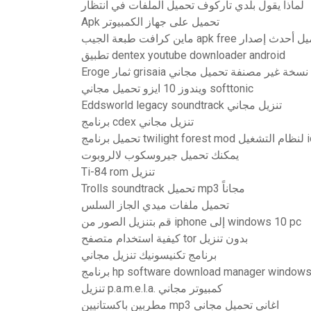
لماذا يقول بلدي تاركوف تحميل الملفات في انتظار
Apk تحميل على جهاز الكمبيوتر
ماين كرافت طبعة الجيب apk free دث إصدار
تطبيق dentex youtube downloader android
Eroge ثمار grisaia نسخة غير مصنفة تحميل مجاني
ويندوز 10 ايزو تحميل مجاني softtonic
Eddsworld legacy soundtrack تنزيل مجاني
برنامج cdex تنزيل مجاني
تحميل برنامج twilig
يمكنك تحميل جيروسكوب لالروبوت
Ti-84 rom تنزيل
Trolls soundtrack تحميل mp3 مجاناً
تحميل ملفات ميدي الجاز السلس
قم بتنزيل الصور من iphone إلى windows 10 pc
كيفية استخدام متصفح tor بدون تنزيل
برنامج تكنيسونيك تنزيل مجاني
برنامج hp software download manager window
تنزيل p.a.m.e.l.a. كمبيوتر مجاني
مطربين باكستانيين mp3 اغاني تحميل مجاني