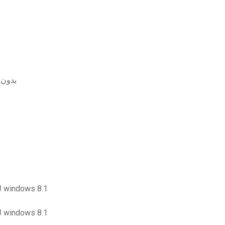
لعبة  xbox one بدون تنزيل
تحميل برنامج leap office full vrsion لنظام التشغيل windows 8.1
تحميل برنامج leap office full vrsion لنظام التشغيل windows 8.1