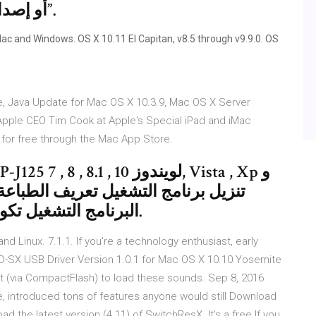
الترقية من OS X Yosemite، أو إصدار أقدم”.
c and Windows. OS X 10.11 El Capitan, v8.5 through v9.9.0. OS
, Java Update for Mac OS X 10.3.9, Mac OS X Server
pple CEO Tim Cook at Apple's Special iPad and iMac
 for free through the Mac App Store.
البرنامج التشغيل تكون السهولة لطريقة لتنزيل و التثبيت.
 Linux. 7.1.1. If you're a technology enthusiast, early
SPD-SX USB Driver Version 1.0.1 for Mac OS X 10.10 Yosemite
(via CompactFlash) to load these sounds. Sep 8, 2016
, introduced tons of features anyone would still Download
the latest version (4.11) of SwitchResX. It's a free If you