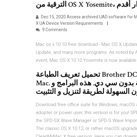
Dec 15, 2020 Access archived UAD software for Ma
X UA Device Version Requirements
9 Comments
Mac os x 10 10 free download - Mac OS X Update
Update, and many more programs. As noted by A
event, Mac OS X 10.10 Yosemite is now available
تحميل تعريف الطباعة Brother DCP-J125 لويندوز 10 , 8.1 , 8 , 7, Vista , Xp و
Mac. تنزيل برنامج التشغيل تعريف الطباعة بدون سي دي. هذه البرامج و
Download free office suite for Windows, macOS and
adopter or power user, this version is for you! 
the SPD-SX Wave Manager or SPD-S Wave Import 
The classic OS X 10.12, or rather macOS upgrade
CleanMyMac X free version. Here you can download 