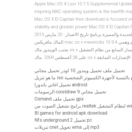
Apple Mac OS X Lion 10.7.5 Supplemental Updat
inspiring MAC operating system is the twelfth ma
Mac OS X El Capitan free download is focused o
stability and greater power Mac OS X El Capitan f
طابعة الجديدة والمميزة برنامج تاريخ الاصدار : 20 مارس 2013 Mac OS X v10.5 ~ v10.11 Jul 08, 2014 · تحميل نظام
الماك مافريكس mac os x mavericks 10.9.4 برابط مباشر لاجهزة الكمبيوتر بامكانك تنصيب النسخة على نظام وهمي
بجنب الويندوز ماك os x سنو ليوبارد هو الإصدار السابع من نظام التشغيل mac os x. وأطلق سراح نظام التشغيل هذا
تحميل ملف تحميل ويندوز 10 لودر تحميل مجاني
ما هو تنزيل iso بالنسبة لأجهزة الكمبيوتر الشخصية
تحميل اغاني باندورا android
الرسومات coreldraw 9 تحميل مجاني
Osmand تحميل ملف gpx
شغيل الصوت من
Bl games for android apk download
Nfs underground 2 تحميل pc
تنزيلات cnet تحويل wma إلى mp3