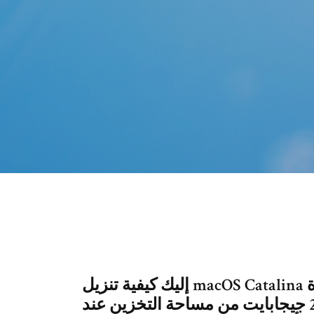
إليك كيفية تنزيل macOS Catalina وتثبيته: فيما يلي أجهزة Mac التي تتوافق مع
الإصدار الجديد: أن تحتاج إلى نحو 20 جيجابايت من مساحة التخزين عند