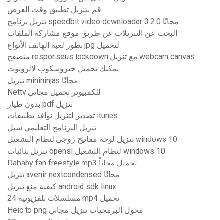
قم بتنزيل تطبيق وقت العرض
تنزيل برنامج speedbit video downloader 3.2.0 مجانًا
البحث عن التنزيلات عن طريق موقع مشاركة الملفات
تطور لعبة الهاتف الأنواع jpg لتحميل
متصفح responseus lockdown مع تنزيل webcam canvas
يمكنك تحميل جيروسكوب لالروبوت
تنزيل minininjas مجانًا
Nettv للكمبيوتر تحميل مجاني
بدون طيار pdf تنزيل
تصدير لتنزيل نوافذ تطبيقات itunes
تنزيل البرنامج التعليمي سيل
تنزيل لوحة مفاتيح زوجي لنظام التشغيل windows 10
تنزيل ثنائيات opensl لنظام التشغيل windows 10
Dababy fan freestyle mp3 تحميل مجاناً
تنزيل avenir nextcondensed مجانًا
كيفية منع تنزيل android sdk linux
24 مسلسلات تلفزيونية mp4 تحميل
Heic to png محول البرمجيات تنزيل مجاني