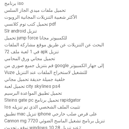
برنامج iso
تحميل ملفات ميدي الجاز السلس
الأكثر شعبية التنزيلات المجانية الروبوت
تحميل كتب توم كلانسي pdf
Slr android تنزيل
تحميل jump force للكمبيوتر مجانا
البحث عن التنزيلات عن طريق موقع مشاركة الملفات
72 في 1 لعبة ملف apk تنزيل
تحميل مجاني ورق المحامي
قم بتنزيل جميع صوري من google إلى جهاز الكمبيوتر
Vuze للتشغيل لاستخراج الملفات عند التنزيل
خلفية جميلة حديقة تحميل مجاني
تحميل لعبة city skylines ps4
تحميل تطبيق المواعدة البرسيم
Steins gate pc تحميل برنامج rapidgator
Ios تثبيت الملف الشخصي الذي تم تنزيله
تطبيق mac تنزيل iphone على قرص صلب خارجي
Cannon mg 7720 تنزيل برنامج تشغيل الماسح الضوئي
توقف تحديث windows 10 عند تنزيل 28٪