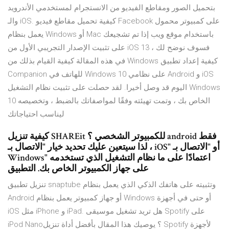
بتحميل الصور ومقاطع الفيديو من الانستجرام لمستخدمي الأندرويد
والـ iOS. كيفية تحميل مقاطع فيديو Facebook على كمبيوتر محمول
يعمل بنظام Windows أو Mac باستخدام موقع ويب إذا تم تشجيعك
على تثبيت الإصدار التجريبي الأول من iOS 13 ، فسوف نوضح لك
في هذه المقالة كيفية القيام بذلك من Windows كيفية إعداد تطبيق
Companion للهاتف في Windows 10 على نظامي Android و iOS
اليوم قد وصل أخيرا. لقد حصلت على تثبيت نظام التشغيل Windows
10 الخاص بك ، وتمت تهيئته وفقًا لمواصفاتك بالضبط ، وتخصيصه
ليناسب احتياجاتك
كيفية تنزيل SHAREit للكمبيوتر الشخصي ؟ android فقط
، لذا سيتعين عليك تحديد خيار "الاتصال بـ iOS" أو "الاتصال بـ
Windows" اعتمادًا على ما نظام التشغيل الذي تستخدمه
على جهاز الكمبيوتر الخاص بك. التطبيق
تنزيل تطبيق snaptube وتثبيته على هاتفك الذكي الذي يعمل بنظام
Android أو جهاز كمبيوتر يعمل بنظام Windows أو حتى في أجهزة
iOS مثل iPhone و iPad. هل تريد تشغيل موسيقى Spotify على
iPod Nano؟ يوصيك هذا المقال بأفضل أداة تنزيل Spotify لأجهزة