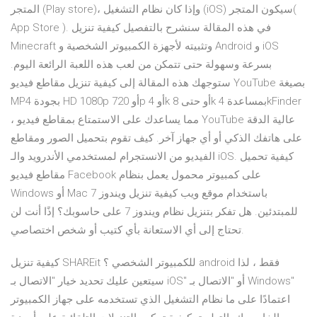
المتجر (Play store)، وإذا كان نظام التشغيل (iOS) سيكون المتجر(
App Store ). في هذه المقالة سنشرح بالتفصيل كيفية تنزيل
Minecraft وتثبيته لأجهزة الكمبيوتر الشخصية و Android و iOS
بسرعة وسهولة حتى تتمكن من لعب هذه اللعبة الرائعة اليوم.
ستوجهك هذه المقالة إلى كيفية تنزيل مقاطع فيديو YouTube بصيغة
MP4 بجودة HD 1080p أو 720p أو 4k أو حتى 8k بمساعدة 4kFinder
، مما يساعدك على الاستمتاع بمقاطع فيديو YouTube عالية الدقة
على هاتفك الذكي أو أي جهاز آخر. كيف تقوم بتحميل الصور ومقاطع
الفيديو من الانستجرام لمستخدمي الأندرويد والـ iOS. كيفية تحميل
مقاطع فيديو Facebook على كمبيوتر محمول يعمل بنظام
Windows أو Mac باستخدام موقع ويب كيفية تنزيل ويندوز 7
للمبتدئين. هل تفكر بتنزيل نظام ويندوز 7 على حاسوبك؟ إذًا أنت لن
تحتاج إلى أي الاستعانة بأي كتيب أو شخص اختصاصي.
كيفية تنزيل SHAREit للكمبيوتر الشخصي ؟ android فقط ، لذا
سيتعين عليك تحديد خيار "الاتصال بـ iOS" أو "الاتصال بـ Windows"
اعتمادًا على ما نظام التشغيل الذي تستخدمه على جهاز الكمبيوتر