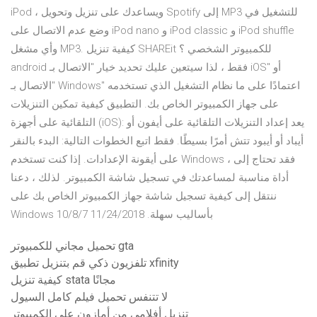
iPod ، ويساعدك على تنزيل وتحويل Spotify إلى MP3 للتشغيل في
وضع عدم الاتصال على iPod nano و iPod classic و iPod shuffle
وأي مشغل MP3. كيفية تنزيل SHAREit للكمبيوتر الشخصي ؟
android فقط ، لذا سيتعين عليك تحديد خيار "الاتصال بـ iOS" أو
"الاتصال بـ Windows" اعتمادًا على ما نظام التشغيل الذي تستخدمه
على جهاز الكمبيوتر الخاص بك. التطبيق كيفية تمكين التنزيلات
التلقائية على أجهزة (iOS): يعد إعداد التنزيلات التلقائية على أيفون أو
أيباد أو أيبود تتش أمرًا بسيطًا. فقط اتبع الخطوات التالية: البدء بالنقر
على أيقونة الإعدادات. إذا كنت تستخدم Windows ، فقد تحتاج إلى
أداة مناسبة لمساعدتك في تسجيل شاشة الكمبيوتر. لذلك ، دعنا
ننتقل إلى كيفية تسجيل شاشة جهاز الكمبيوتر الخاص بك على
Windows 10/8/7 بأساليب سهلة. 11/24/2018
تحميل مجاني للكمبيوتر gta
تلفزيون ذكي قم بتنزيل تطبيق xfinity
كيفية تنزيل stata مجانًا
لا تتنفس تحميل فيلم كامل السيول
تنزيل أفلامي من أمازون على الكمبيوتر