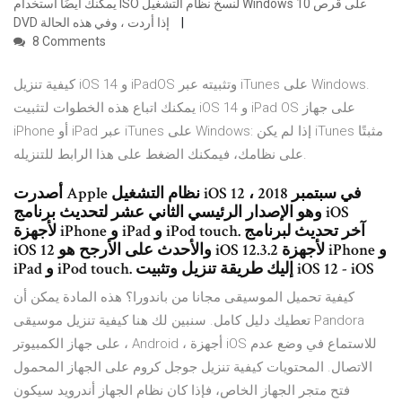
يمكنك أيضًا استخدام ISO لنسخ نظام التشغيل Windows 10 على قرص
DVD إذا أردت ، وفي هذه الحالة
8 Comments
كيفية تنزيل iOS 14 و iPadOS وتثبيته عبر iTunes على Windows.
يمكنك اتباع هذه الخطوات لتثبيت iOS 14 و iPad OS على جهاز
iPhone أو iPad عبر iTunes على Windows: إذا لم يكن iTunes مثبتًا
على نظامك، فيمكنك الضغط على هذا الرابط للتنزيله.
أصدرت Apple نظام التشغيل iOS 12 في سبتمبر 2018 ،
وهو الإصدار الرئيسي الثاني عشر لتحديث برنامج iOS
لأجهزة iPhone و iPad و iPod touch. آخر تحديث لبرنامج
iOS 12 والأحدث على الأرجح هو iOS 12.3.2 لأجهزة iPhone و
iPad و iPod touch. إليك طريقة تنزيل وتثبيت iOS 12 - iOS
كيفية تحميل الموسيقى مجانا من باندورا؟ هذه المادة يمكن أن
تعطيك دليل كامل. سنبين لك هنا كيفية تنزيل موسيقى Pandora
على جهاز الكمبيوتر ، Android ، أجهزة iOS للاستماع في وضع عدم
الاتصال. المحتويات كيفية تنزيل جوجل كروم على الجهاز المحمول
فتح متجر الجهاز الخاص، فإذا كان نظام الجهاز أندرويد سيكون