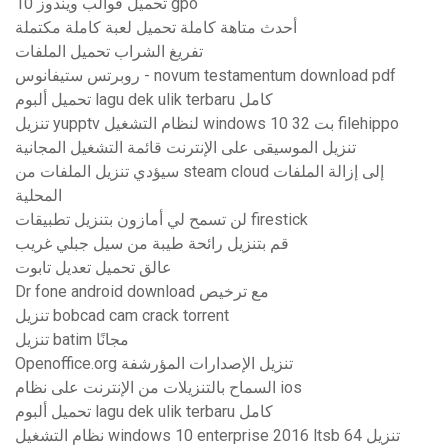
تحميل قوالب ويندوز 10 gpo
أحدث متاهة كاملة تحميل لعبة كاملة مكتملة
تفريغ الشراب تحميل الملفات
روبرتس ستيفانوس - novum testamentum download pdf
تحميل ألبوم lagu dek ulik terbaru كامل
تنزيل yupptv لنظام التشغيل windows 10 32 بت filehippo
تنزيل الموسيقى على الإنترنت قائمة التشغيل المجانية
سيؤدي تنزيل الملفات من steam cloud إلى إزالة الملفات
المحلية
لن تسمح لي أمازون بتنزيل تطبيقات firestick
قم بتنزيل رائحة طيبة من سيل جبلي غريب
عالق تحميل تعديل تابوت
Dr fone android download مع ترخيص
تنزيل bobcad cam crack torrent
تنزيل batim مجانًا
Openoffice.org تنزيل الإصدارات المؤرشفة
السماح بالتنزيلات من الإنترنت على نظام ios
تحميل ألبوم lagu dek ulik terbaru كامل
نظام التشغيل windows 10 enterprise 2016 ltsb 64 تنزيل