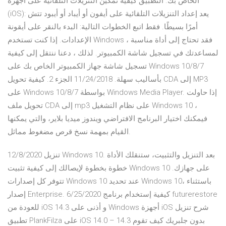
الخاص بك. التطبيق كيفية تمكين التنزيلات التلقائية على أجهزة
(iOS): يعد إعداد التنزيلات التلقائية على أيفون أو أيباد أو أيبود تتش
أمرًا بسيطًا. فقط اتبع الخطوات التالية: البدء بالنقر على أيقونة
الإعدادات. إذا كنت تستخدم Windows ، فقد تحتاج إلى أداة مناسبة
لمساعدتك في تسجيل شاشة الكمبيوتر. لذلك ، دعنا ننتقل إلى كيفية
تسجيل شاشة جهاز الكمبيوتر الخاص بك على Windows 10/8/7
بأساليب سهلة. 11/24/2018 الجزء 2. كيفية تحويل CDA إلى MP3
على Windows 10/8/7 بواسطة Windows Media Player. إذا حاولت
تحويل ملف CDA إلى mp3 على نظام التشغيل Windows 10 ،
فيمكنك اختيار البرنامج الافتراضي ويندوز ميديا بلاير، والتي يمكنها
القيام بمهمة نسخ قرص مضغوط مماثل.
12/8/2020 تنزيل Windows 10. بعد التنزيل والتثبيت، ستنقلك الأداة
خطوة بخطوة لإيصالك إلى كيفية تثبيت Windows 10 على جهازك.
تتوفر كل إصدارات Windows 10 عند تحديد Windows 10، باستثناء
إصدار Enterprise. 6/25/2020 كيفية إستخدام برنامج futurerestore
للعودة من iOS 14.3 و أذنى على Windows أجهزة iOS شرح تنزيل
تطبيق PlankFilza على iOS 14.0 – 14.3 بدون جلبريك كيف تقوم